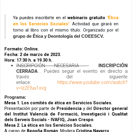
Ya puedes inscribirte en
el 
webinario gratuito
 "Ética 
en los Servicios Sociales"
. Actividad que girará en 
torno al libro con el mismo título. Organizado por el 
grupo de Ética y Deontología del COEESCV.
Formato: Online.
Fecha: 2 de marzo de 2023.
Hora: 17:30 h. a 19.30 h.
INSCRIPCIÓN NECESARIA
-
INSCRIPCIÓN
CERRADA
... Puedes seguir el evento en directo a
través del siguiente
enlace:
https://www.youtube.com/watch?
v=lzZEfuu1xvg
Programa:
Mesa 1. Los comités de ética en Servicios Sociales. 
Presentación por parte de 
Presidencia
 y del 
Director general 
del Institut Valencià de Formació, Investigació i Qualitat 
dels Serveis Socials - IVAFIQ, Joan Crespo
. 
Mesa 2. La ética en los Servicios Sociales.
A cargo de 
Begoña Román
. Modera 
Cristina Navarro
. 