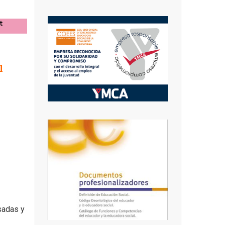
l
lsadas y