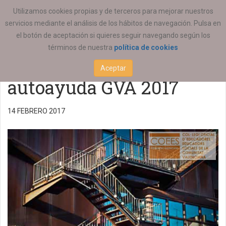
ESTÁ AQUÍ:
ACTUALIDAD
REGIONAL
Utilizamos cookies propias y de terceros para mejorar nuestros
servicios mediante el análisis de los hábitos de navegación. Pulsa en
Ayudas programas de
el botón de aceptación si quieres seguir navegando según los
términos de nuestra
política de cookies
ayuda mutua o
Aceptar
autoayuda GVA 2017
14 FEBRERO 2017