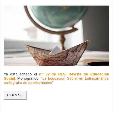
Ya está editado el 
nº 32 de RES
, 
Revista de Educación 
Social
. Monográfico: 
“La Educación Social en Latinoamérica: 
cartografía de oportunidades”
LEER MÁS...