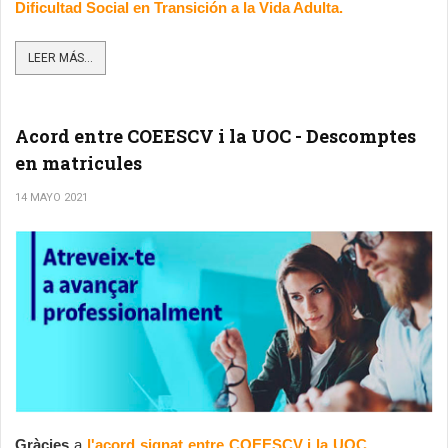
Dificultad Social en Transición a la Vida Adulta.
LEER MÁS...
Acord entre COEESCV i la UOC - Descomptes
en matricules
14 MAYO 2021
Gràcies 
a 
l'acord signat entre COEESCV i la UOC
, 