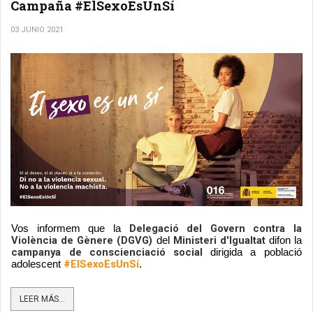
Campaña #ElSexoEsUnSí
03 JUNIO 2021
Delegació del Govern contra la 
Vos informem que la 
Violència de Gènere (DGVG)
Ministeri d'Igualtat
 del 
 difon la 
campanya de conscienciació social
 dirigida a població 
#ElSexoEsUnSí
adolescent 
. 
LEER MÁS...