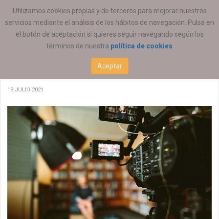
ESTÁ AQUÍ:
ACTUALIDAD
Utilizamos cookies propias y de terceros para mejorar nuestros
servicios mediante el análisis de los hábitos de navegación. Pulsa en
el botón de aceptación si quieres seguir navegando según los
términos de nuestra
política de cookies
Disponible último número revista ‘Quaderns
Aceptar
d'Animació i Educació Social’
19 JULIO 2021