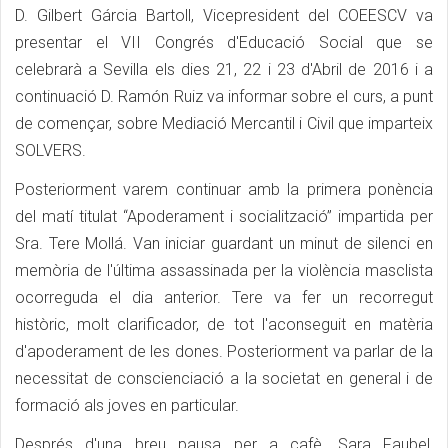
D. Gilbert Gárcia Bartoll, Vicepresident del COEESCV va
presentar el VII Congrés d'Educació Social que se
celebrarà a Sevilla els dies 21, 22 i 23 d'Abril de 2016 i a
continuació D. Ramón Ruiz va informar sobre el curs, a punt
de començar, sobre Mediació Mercantil i Civil que imparteix
SOLVERS.
Posteriorment varem continuar amb la primera ponència
del matí titulat “Apoderament i socialització” impartida per
Sra. Tere Mollá. Van iniciar guardant un minut de silenci en
memòria de l'última assassinada per la violència masclista
ocorreguda el dia anterior. Tere va fer un recorregut
històric, molt clarificador, de tot l'aconseguit en matèria
d'apoderament de les dones. Posteriorment va parlar de la
necessitat de conscienciació a la societat en general i de
formació als joves en particular.
Després d'una breu pausa per a cafè, Sara Faubel,