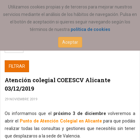
ESTÁ AQUÍ:
Utilizamos cookies propias y de terceros para mejorar nuestros
servicios mediante el análisis de los hábitos de navegación. Pulsa en
el botón de aceptación si quieres seguir navegando según los
términos de nuestra
política de cookies
Aceptar
FILTRAR
Atención colegial COEESCV Alicante
03/12/2019
29 NOVIEMBRE 2019
Os informamos que el
próximo 3 de diciembre
volveremos a
abrir el
Punto de Atención Colegial en Alicante
para que podáis
realizar todas las consultas y gestiones que necesitéis sin tener
que desplazaros a la sede de Valencia.