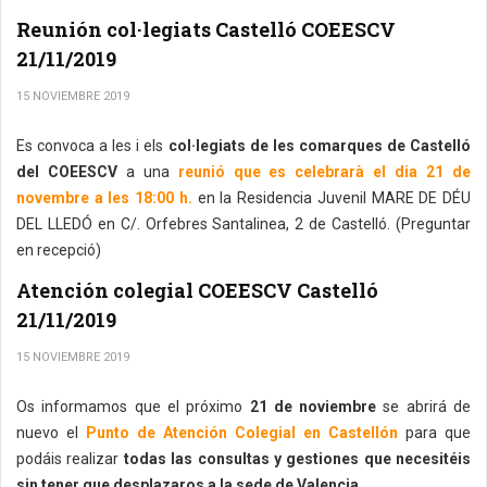
Reunión col·legiats Castelló COEESCV
21/11/2019
15 NOVIEMBRE 2019
Es convoca a les i els
col·legiats de les comarques de Castelló
del COEESCV
a una
reunió que es celebrarà el dia 21 de
novembre a les 18:00 h.
en la Residencia Juvenil MARE DE DÉU
DEL LLEDÓ en C/. Orfebres Santalinea, 2 de Castelló. (Preguntar
en recepció)
Atención colegial COEESCV Castelló
21/11/2019
15 NOVIEMBRE 2019
Os informamos que el próximo
21 de noviembre
se abrirá de
nuevo el
Punto de Atención Colegial en Castellón
para que
podáis realizar
todas las consultas y gestiones que necesitéis
sin tener que desplazaros a la sede de Valencia.