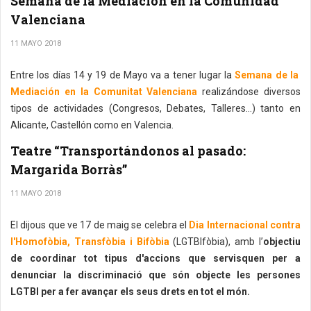
Semana de la Mediación en la Comunidad
Valenciana
11 MAYO 2018
Entre los días 14 y 19 de Mayo va a tener lugar la
Semana de la
Mediación en la Comunitat Valenciana
realizándose diversos
tipos de actividades (Congresos, Debates, Talleres…) tanto en
Alicante, Castellón como en Valencia.
Teatre “Transportándonos al pasado:
Margarida Borràs”
11 MAYO 2018
El dijous que ve 17 de maig se celebra el
Dia Internacional contra
l'Homofòbia, Transfòbia i Bifòbia
(LGTBIfòbia), amb l’
objectiu
de coordinar tot tipus d'accions que servisquen per a
denunciar la discriminació que són objecte les persones
LGTBI per a fer avançar els seus drets en tot el món.