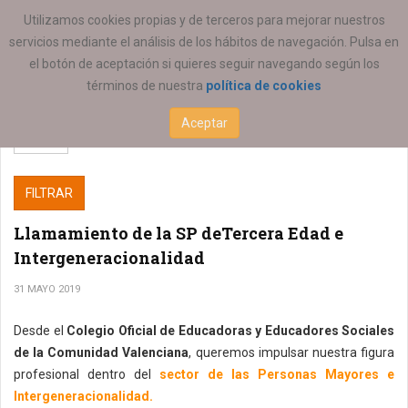
ESTÁ AQUÍ:
SERVICIOS
Utilizamos cookies propias y de terceros para mejorar nuestros
servicios mediante el análisis de los hábitos de navegación. Pulsa en
el botón de aceptación si quieres seguir navegando según los
términos de nuestra
política de cookies
Aceptar
FILTRAR
Llamamiento de la SP deTercera Edad e
Intergeneracionalidad
31 MAYO 2019
Desde el
Colegio Oficial de Educadoras y Educadores Sociales
de la Comunidad Valenciana
, queremos impulsar nuestra figura
profesional dentro del
sector de las Personas Mayores e
Intergeneracionalidad.