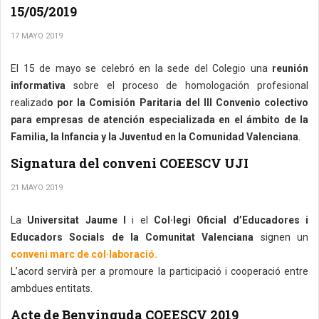
15/05/2019
17 MAYO 2019
El 15 de mayo se celebró en la sede del Colegio una
reunión
informativa
sobre el proceso de homologación profesional
realizad
o por la Comisión Paritaria del III Convenio colectivo
para empresas de atención especializada en el ámbito de la
Familia, la Infancia y la Juventud en la Comunidad Valenciana
.
Signatura del conveni COEESCV UJI
21 MAYO 2019
La
Universitat Jaume I
i el
Col·legi Oficial d’Educadores i
Educadors Socials de la Comunitat Valenciana
signen un
conveni marc de col·laboració.
L’acord servirà per a promoure la participació i cooperació entre
ambdues entitats.
Acte de Benvinguda COEESCV 2019