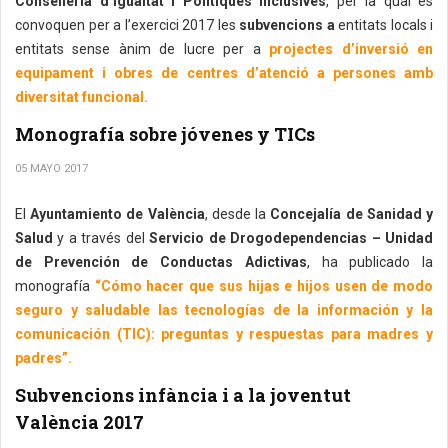
Conselleria d’Igualtat i Polítiques Inclusives
, per la qual es
convoquen per a l’exercici 2017 les
subvencions a
entitats locals i
entitats sense ànim de lucre per a
projectes d’inversió en
equipament i obres de centres d’atenció a persones amb
diversitat funcional.
Monografía sobre jóvenes y TICs
05 MAYO 2017
El
Ayuntamiento de València
, desde la
Concejalía de Sanidad y
Salud
y a través del
Servicio de Drogodependencias – Unidad
de Prevención de Conductas Adictivas
, ha publicado la
monografía
“Cómo hacer que sus hijas e hijos usen de modo
seguro y saludable las tecnologías de la información y la
comunicación (TIC): preguntas y respuestas para madres y
padres”.
Subvencions infància i a la joventut
València 2017