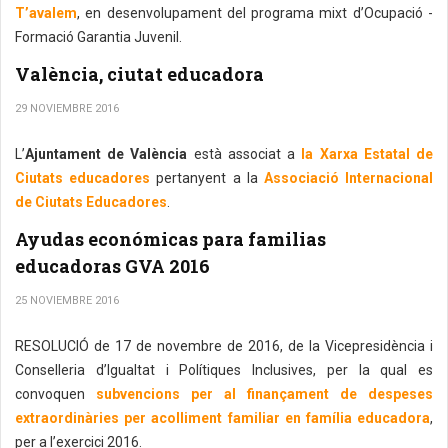
T’avalem
, en desenvolupament del programa mixt d’Ocupació -
Formació Garantia Juvenil.
València, ciutat educadora
29 NOVIEMBRE 2016
L’
Ajuntament de València
està associat a
la Xarxa Estatal de
Ciutats educadores
pertanyent a la
Associació Internacional
de Ciutats Educadores
.
Ayudas económicas para familias
educadoras GVA 2016
25 NOVIEMBRE 2016
RESOLUCIÓ de 17 de novembre de 2016, de la Vicepresidència i
Conselleria d’Igualtat i Polítiques Inclusives, per la qual es
convoquen
subvencions per al finançament de despeses
extraordinàries per acolliment familiar en família educadora
,
per a l’exercici 2016.