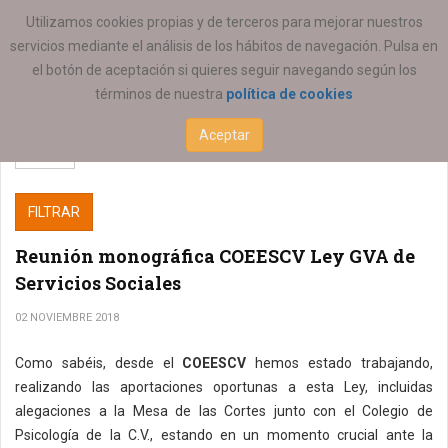
ESTÁ AQUÍ:
SERVICIOS
Utilizamos cookies propias y de terceros para mejorar nuestros
servicios mediante el análisis de los hábitos de navegación. Pulsa en
el botón de aceptación si quieres seguir navegando según los
términos de nuestra
política de cookies
Aceptar
FILTRAR
Reunión monográfica COEESCV Ley GVA de
Servicios Sociales
02 NOVIEMBRE 2018
Como sabéis, desde el
COEESCV
hemos estado trabajando,
realizando las aportaciones oportunas a esta Ley, incluidas
alegaciones a la Mesa de las Cortes junto con el Colegio de
Psicología de la C.V., estando en un momento crucial ante la