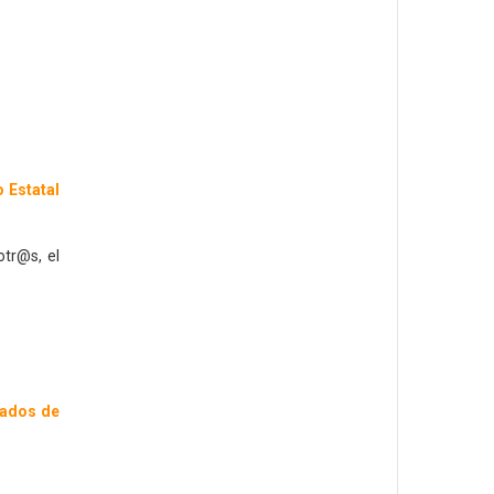
 Estatal
tr@s, el
iados de