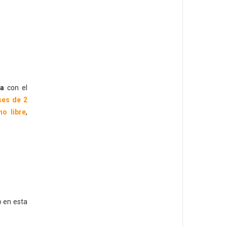
na
con el
ses de 2
o libre
,
 en esta