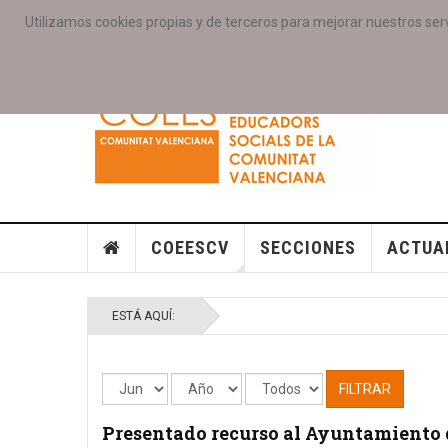
Utilizamos cookies propias y de terceros para mejorar nuestros serv
PORTADA
ACCESO COLEGIAD@S
GALERIAS
SE
COEESCV
SECCIONES
ACTUA
ESTÁ AQUÍ:
FILTRAR
Presentado recurso al Ayuntamiento 