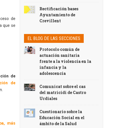
Rectificación bases
Ayuntamiento de
oceso de
Crevillent
ra que se
EL BLOG DE LAS SECCIONES
Protocolo común de
actuación sanitaria
frente a la violencia en la
infancia y la
adolescencia
ación de
ación de
Comunicat sobre el cas
n.
del matricidi de Castro
Urdiales
Cuestionario sobre la
Educación Social en el
pa, más
ámbito de la Salud