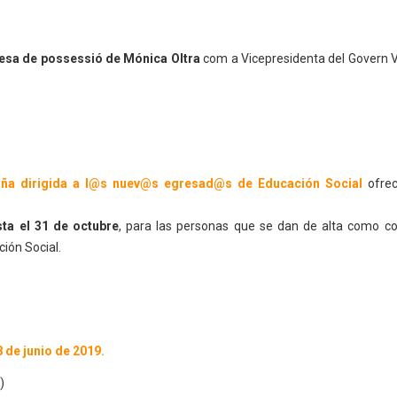
esa de possessió de Mónica Oltra
com a Vicepresidenta del Govern V
ña dirigida a l@s nuev@s egresad@s de Educación Social
ofrec
sta el 31 de octubre
, para las personas que se dan de alta como co
ión Social.
8 de junio de 2019.
)