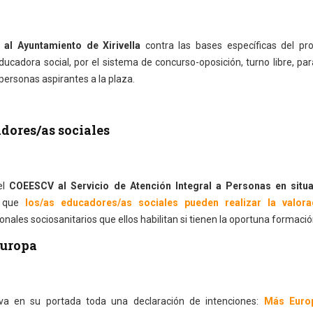
 al Ayuntamiento de Xirivella
contra las bases específicas del pr
cadora social, por el sistema de concurso-oposición, turno libre, pa
personas aspirantes a la plaza.
dores/as sociales
el
COEESCV al Servicio de Atención Integral a Personas en situ
o que
los/as educadores/as sociales pueden realizar la valor
ionales sociosanitarios que ellos habilitan si tienen la oportuna formació
Europa
va en su portada toda una declaración de intenciones:
Más Euro