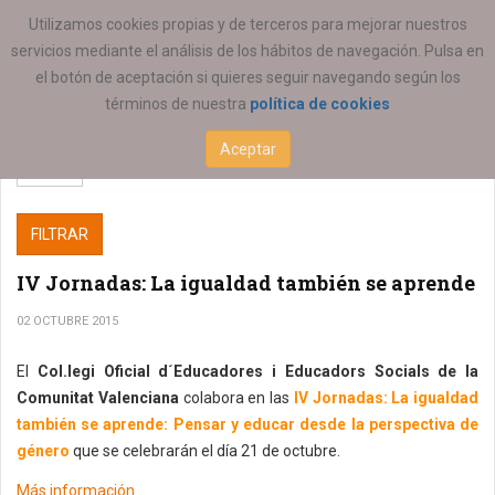
ESTÁ AQUÍ:
COEESCV
Utilizamos cookies propias y de terceros para mejorar nuestros
servicios mediante el análisis de los hábitos de navegación. Pulsa en
el botón de aceptación si quieres seguir navegando según los
términos de nuestra
política de cookies
Aceptar
FILTRAR
IV Jornadas: La igualdad también se aprende
02 OCTUBRE 2015
El
Col.legi Oficial d´Educadores i Educadors Socials de la
Comunitat Valenciana
colabora en las
IV Jornadas: La igualdad
también se aprende: Pensar y educar desde la perspectiva de
género
que se celebrarán el día 21 de octubre.
Más información