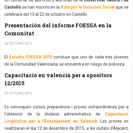
Un centenar de alumnos y alumnas de la
Universitat Jaume I de
Castelló
se han inscrito en la
Ruta por la Inclusión Social
que se
celebrará del 13 al 22 de octubre en Castelló.
Presentación del informe FOESSA en la
Comunitat
06 OCTUBRE 2015
El
Estudio FOESSA 2015
concluye que uno de cada tres jóvenes
de la Comunidad Valenciana, se encuentra en riesgo de pobreza
Capacitació en valencià per a opositors
12/2015
06 OCTUBRE 2015
Es convoquen cursos preparatoris i proves extraordinàries per a
l'obtenció de la titulació administrativa de
Capacitació
Lingüística per a l'Ensenyament en Valencià
. Les proves es
realitzaran el dia 12 de desembre de 2015, a les ciutats d'Alacant,