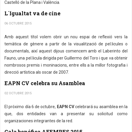
Castelló de la Plana i València.
L´Igualtat va de cine
06 OCTUBRE 2015
Amb aquest títol volem obrir un nou espai de reflexió vers la
temàtica de gènere a partir de la visualització de pel.licules o
documentals, així aquest dijous comencem amb el Laberinto del
Fauno, una pel.licula dirigida per Guillermo del Toro i que va obtenir
nombrosos premis i moninacions, entre ells a la millor fotografia i
direcció artística als oscar de 2007.
EAPN CV celebra su Asamblea
02 OCTUBRE 2015
El próximo día 6 de octubre,
EAPN CV
celebrará su asamblea en la
que, dos entidades van a presentar su solicitud como
organizaciones integrantes de la red.
Gala benéfica AFEMPES 2015