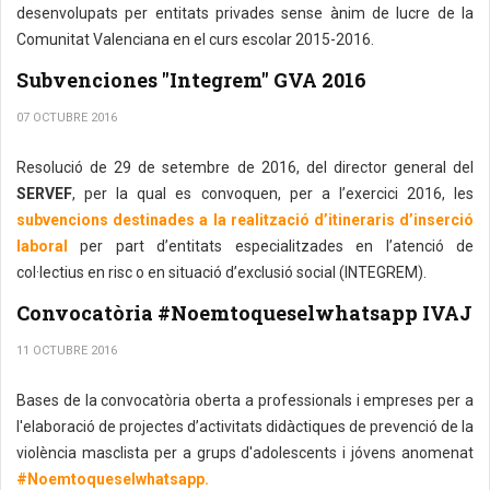
desenvolupats per entitats privades sense ànim de lucre de la
Comunitat Valenciana en el curs escolar 2015-2016.
Subvenciones "Integrem" GVA 2016
07 OCTUBRE 2016
Resolució de 29 de setembre de 2016, del director general del
SERVEF
, per la qual es convoquen, per a l’exercici 2016, les
subvencions destinades a la realització d’itineraris d’inserció
laboral
per part d’entitats especialitzades en l’atenció de
col·lectius en risc o en situació d’exclusió social (INTEGREM).
Convocatòria #Noemtoqueselwhatsapp IVAJ
11 OCTUBRE 2016
Bases de la convocatòria oberta a professionals i empreses per a
l'elaboració de projectes d’activitats didàctiques de prevenció de la
violència masclista per a grups d'adolescents i jóvens
anomenat
#Noemtoqueselwhatsapp.