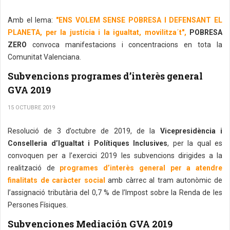
Amb el lema:
"ENS VOLEM SENSE POBRESA I DEFENSANT EL
PLANETA, per la justícia i la igualtat, movilitza´t",
POBRESA
ZERO
convoca manifestacions i concentracions en tota la
Comunitat Valenciana.
Subvencions programes d’interès general
GVA 2019
15 OCTUBRE 2019
Resolució de 3 d’octubre de 2019, de la
Vicepresidència i
Conselleria d’Igualtat i Polítiques Inclusives
, per la qual es
convoquen per a l’exercici 2019 les subvencions dirigides a la
realització de
programes d’interès general per a atendre
finalitats de caràcter social
amb càrrec al tram autonòmic de
l’assignació tributària del 0,7 % de l’Impost sobre la Renda de les
Persones Físiques.
Subvenciones Mediación GVA 2019