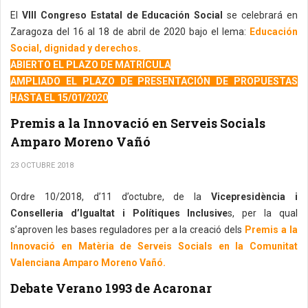
El
VIII Congreso Estatal de Educación Social
se celebrará en
Zaragoza del 16 al 18 de abril de 2020 bajo el lema:
Educación
Social, dignidad y derechos.
ABIERTO EL PLAZO DE MATRÍCULA
AMPLIADO EL PLAZO DE PRESENTACIÓN DE PROPUESTAS
HASTA EL 15/01/2020
Premis a la Innovació en Serveis Socials
Amparo Moreno Vañó
23 OCTUBRE 2018
Ordre 10/2018, d’11 d’octubre, de la
Vicepresidència i
Conselleria d’Igualtat i Polítiques Inclusive
s, per la qual
s’aproven les bases reguladores per a la creació dels
Premis a la
Innovació en Matèria de Serveis Socials en la Comunitat
Valenciana Amparo Moreno Vañó.
Debate Verano 1993 de Acaronar