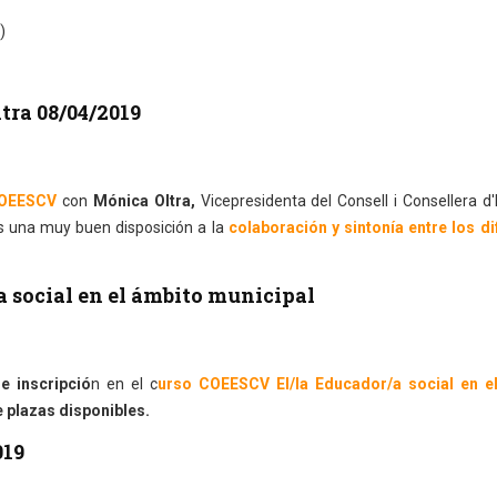
)
tra 08/04/2019
OEESCV
con
Mónica Oltra,
Vicepresidenta del Consell i Consellera d'I
s una muy buen disposición a la
colaboración y sintonía entre los di
a social en el ámbito municipal
e inscripció
n en el c
urso COEESCV El/la Educador/a social en e
plazas disponibles.
019