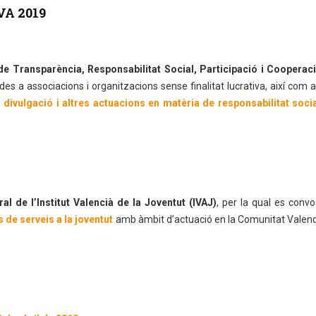
VA 2019
de Transparència, Responsabilitat Social, Participació i Cooperac
des a associacions i organitzacions sense finalitat lucrativa, així com a
 divulgació i altres actuacions en matèria de responsabilitat soci
al de l’Institut Valencià de la Joventut (IVAJ)
, per la qual es conv
 de serveis a la joventut
amb àmbit d’actuació en la Comunitat Valenc