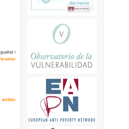
gualtat i
ferentes
l ámbito