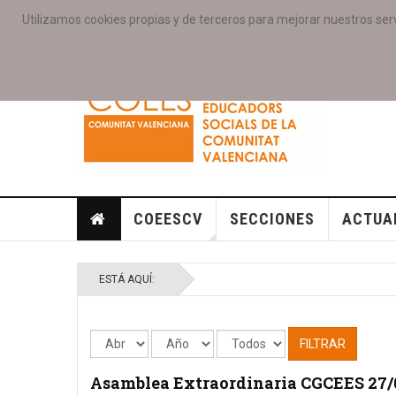
Utilizamos cookies propias y de terceros para mejorar nuestros serv
PORTADA
ACCESO COLEGIAD@S
GALERIAS
SE
COEESCV
SECCIONES
ACTUA
ESTÁ AQUÍ:
FILTRAR
Asamblea Extraordinaria CGCEES 27/