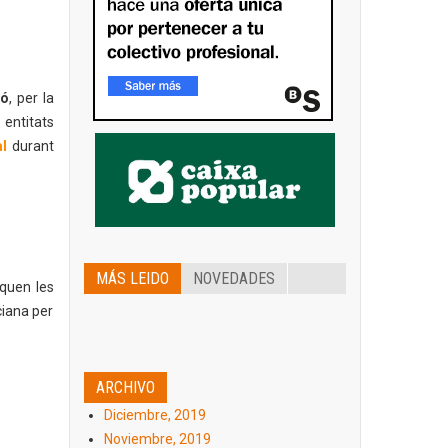
ió
, per la
 entitats
al
durant
MÁS LEIDO
NOVEDADES
oquen les
iana per
ARCHIVO
Diciembre, 2019
Noviembre, 2019