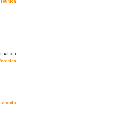
a
reunión
gualtat i
ferentes
l ámbito