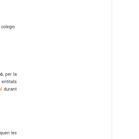
 colegio.
ió
, per la
 entitats
al
durant
oquen les