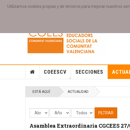
Utilizamos cookies propias y de terceros para mejorar nuestros serv
PORTADA
ACCESO COLEGIAD@S
GALERIAS
SE
COEESCV
SECCIONES
ACTUA
ESTÁ AQUÍ:
ACTUALIDAD
FILTRAR
Asamblea Extraordinaria CGCEES 27/