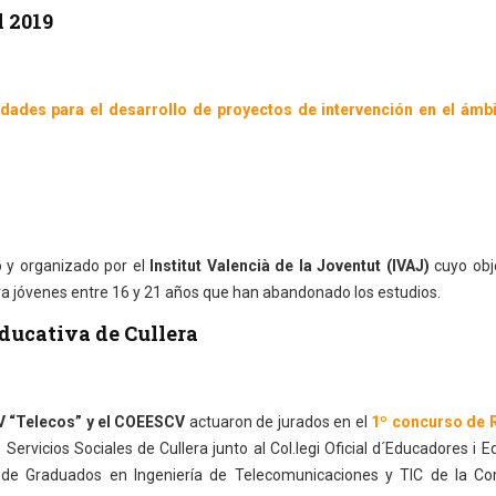
 2019
dades para el desarrollo de proyectos de intervención en el ámbi
 y organizado por el
Institut Valencià de la Joventut (IVAJ)
cuyo obje
ara jóvenes entre 16 y 21 años que han abandonado los estudios.
Educativa de Cullera
“Telecos” y el COEESCV
actuaron de jurados en el
1º concurso de 
 Servicios Sociales de Cullera junto al Col.legi Oficial d´Educadores i 
n de Graduados en Ingeniería de Telecomunicaciones y TIC de la C