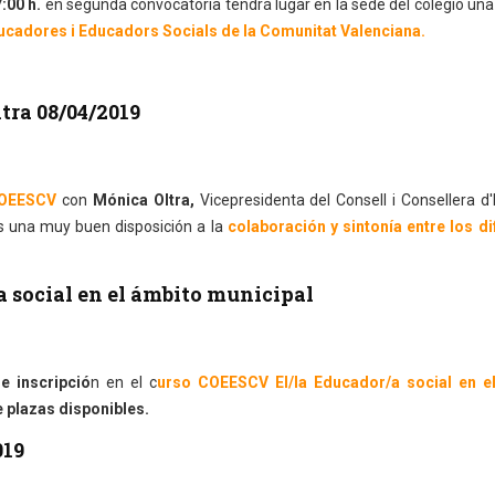
7:00 h.
en segunda convocatoria tendrá lugar en la sede del colegio un
ducadores i Educadors Socials de la Comunitat Valenciana.
tra 08/04/2019
OEESCV
con
Mónica Oltra,
Vicepresidenta del Consell i Consellera d'I
s una muy buen disposición a la
colaboración y sintonía entre los di
a social en el ámbito municipal
e inscripció
n en el c
urso COEESCV El/la Educador/a social en e
plazas disponibles.
019