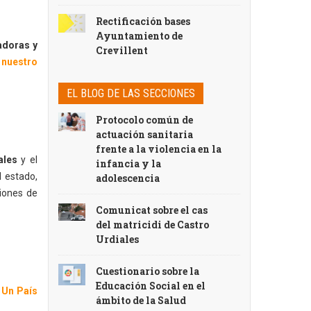
Rectificación bases
Ayuntamiento de
adoras y
Crevillent
 nuestro
EL BLOG DE LAS SECCIONES
Protocolo común de
actuación sanitaria
frente a la violencia en la
ales
y el
infancia y la
l estado,
adolescencia
siones de
Comunicat sobre el cas
del matricidi de Castro
Urdiales
Cuestionario sobre la
Educación Social en el
 Un País
ámbito de la Salud